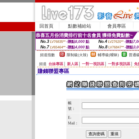
回首頁
點數補給站
會員專區
恭喜五月份消費排行前十名會員 獲得免費點數~
No.3
No.4
-贈點
8,000
點
-贈點
7,0
LV76835**
LV27620**
No.7
No.8
-贈點
4,000
點
-贈點
3,
LV65464**
LV76847**
頻道指數
限制級(火辣)
輔導級(曖昧)
普通級
頻道
台妹專區
│
新人區
│
一對一視訊區
│
一對多視訊區
│
免
賺錢聯盟專區
帳
號：
E-
Mail：